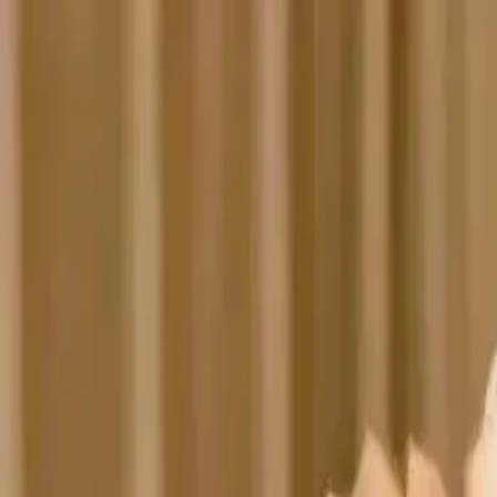
逍遥社区
逍遥社区
🎟️
刮刮乐
首页